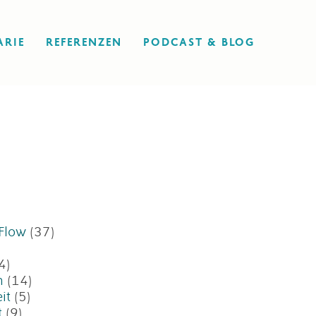
ARIE
REFERENZEN
PODCAST & BLOG
 Flow
(37)
)
4)
n
(14)
it
(5)
t
(9)