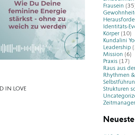
Frausein
(35
Gewohnheit
Herausford
Identitäts-Ev
Körper
(10)
Kundalini Y
Leadership
(
Mission
(6)
Praxis
(17)
Raus aus de
Rhythmen &
Selbstführu
AD IN LOVE
Strukturen s
Uncategoriz
Zeitmanage
Neueste