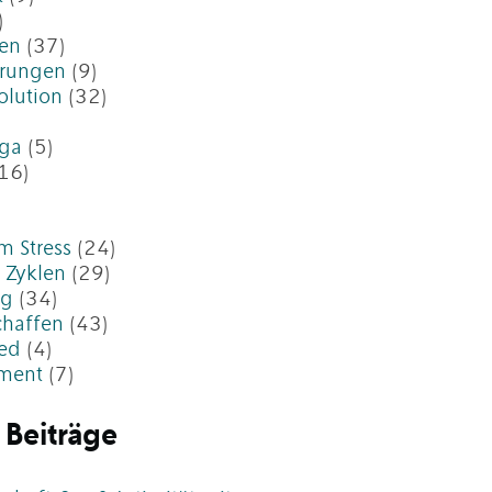
)
en
(37)
erungen
(9)
olution
(32)
oga
(5)
16)
m Stress
(24)
 Zyklen
(29)
ng
(34)
chaffen
(43)
ed
(4)
ment
(7)
 Beiträge