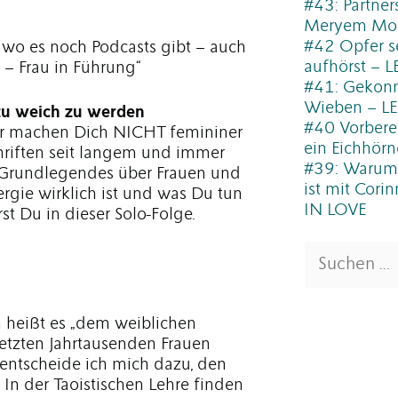
#43: Partners
Meryem Mol
#42 Opfer s
 wo es noch Podcasts gibt – auch
aufhörst – 
 – Frau in Führung“
#41: Gekonn
Wieben – L
 zu weich zu werden
#40 Vorbere
sur machen Dich NICHT femininer
ein Eichhö
riften seit langem und immer
#39: Warum 
 Grundlegendes über Frauen und
ist mit Cori
rgie wirklich ist und was Du tun
IN LOVE
st Du in dieser Solo-Folge.
Suchen
nach:
n heißt es „dem weiblichen
letzten Jahrtausenden Frauen
, entscheide ich mich dazu, den
. In der Taoistischen Lehre finden