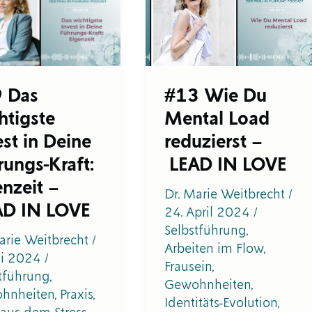
igste
Du
t
Mental
Load
e
reduzierst
ngs-
–
LEAD
 Das
#13 Wie Du
zeit
IN
htigste
Mental Load
LOVE
D
est in Deine
reduzierst –
rungs-Kraft:
LEAD IN LOVE
enzeit –
Dr. Marie Weitbrecht
/
D IN LOVE
24. April 2024
/
Selbstführung
,
arie Weitbrecht
/
Arbeiten im Flow
,
ni 2024
/
Frausein
,
tführung
,
Gewohnheiten
,
hnheiten
,
Praxis
,
Identitäts-Evolution
,