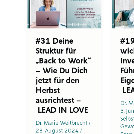
Struktur
wicht
für
Inves
„Back
in
to
Dein
Work“
Führu
–
Kraft:
#31 Deine
#19
Wie
Eigen
Struktur für
wic
Du
–
Dich
LEA
„Back to Work“
Inv
jetzt
IN
– Wie Du Dich
Füh
für
LOVE
den
jetzt für den
Eig
Herbst
Herbst
LEA
ausrichtest
ausrichtest –
–
Dr. M
LEAD
LEAD IN LOVE
5. Ju
IN
Selbs
LOVE
Dr. Marie Weitbrecht
/
Gewo
28. August 2024
/