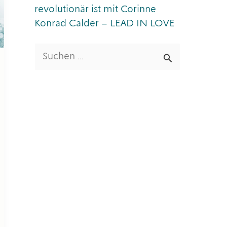
revolutionär ist mit Corinne
Konrad Calder – LEAD IN LOVE
S
u
c
h
e
n
n
a
c