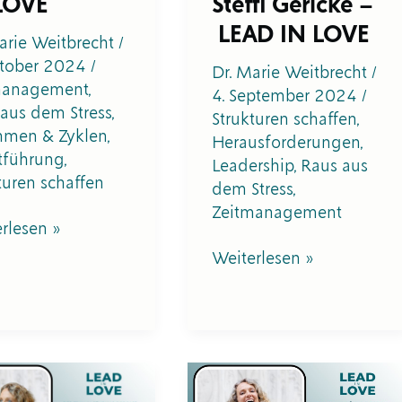
LOVE
Steffi Gericke –
IN
LEAD IN LOVE
LOVE
arie Weitbrecht
/
ktober 2024
/
Dr. Marie Weitbrecht
/
management
,
4. September 2024
/
aus dem Stress
,
Strukturen schaffen
,
hmen & Zyklen
,
Herausforderungen
,
tführung
,
Leadership
,
Raus aus
turen schaffen
dem Stress
,
Zeitmanagement
rlesen »
Weiterlesen »
#13
Wie