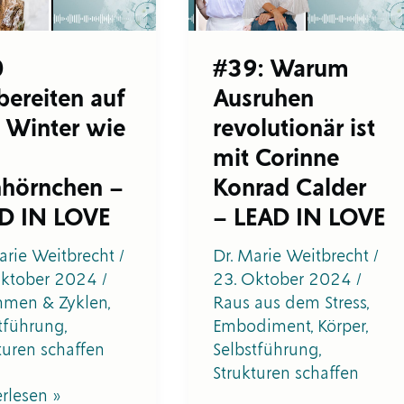
mit
Corinne
örnchen
Konrad
0
#39: Warum
Calder
bereiten auf
Ausruhen
–
LEAD
 Winter wie
revolutionär ist
IN
mit Corinne
LOVE
hhörnchen –
Konrad Calder
D IN LOVE
– LEAD IN LOVE
arie Weitbrecht
/
Dr. Marie Weitbrecht
/
Oktober 2024
/
23. Oktober 2024
/
hmen & Zyklen
,
Raus aus dem Stress
,
tführung
,
Embodiment
,
Körper
,
turen schaffen
Selbstführung
,
Strukturen schaffen
rlesen »