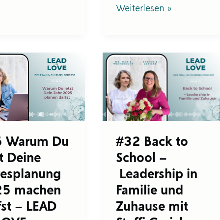
Weiterlesen »
#32
um
Back
to
School
e
–
splanung
Leadership
5
in
en
Familie
6 Warum Du
#32 Back to
t
und
zt Deine
School –
Zuhause
mit
resplanung
Leadership in
Steffi
5 machen
Familie und
Gericke
–
fst – LEAD
Zuhause mit
LEAD