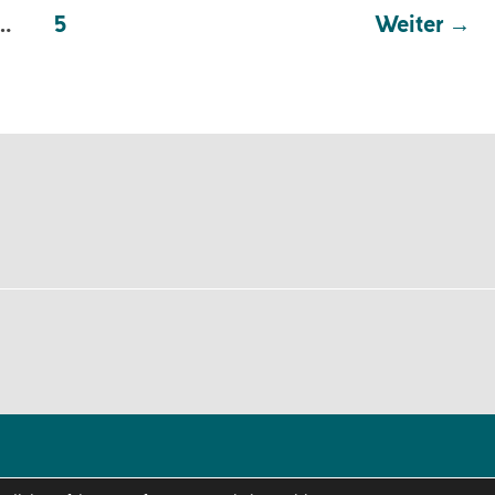
…
5
Weiter
→