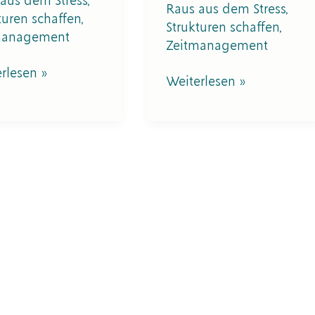
aus dem Stress
,
Raus aus dem Stress
,
turen schaffen
,
Strukturen schaffen
,
management
Zeitmanagement
rlesen »
Weiterlesen »