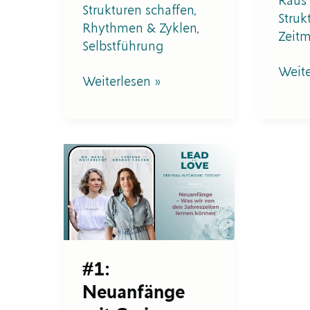
Raus 
Strukturen schaffen
,
Struk
Rhythmen & Zyklen
,
Zeit
Selbstführung
Weite
Weiterlesen »
#1:
Neuanfänge
mit
Corinne
Konrad
Calder
–
LEAD
#1:
IN
Neuanfänge
LOVE