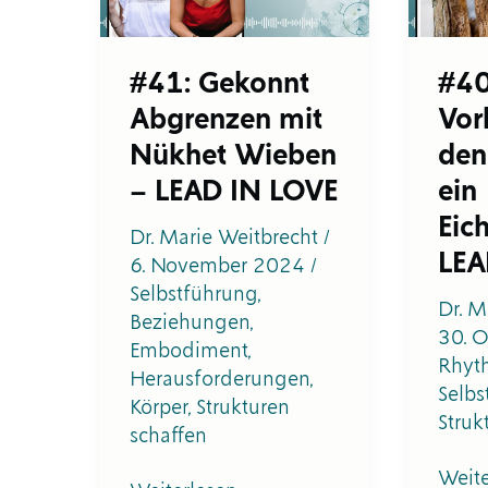
Wieben
wie
–
ein
LEAD
Eichh
#41: Gekonnt
#4
IN
–
Abgrenzen mit
Vor
LOVE
LEAD
IN
Nükhet Wieben
den
LOVE
– LEAD IN LOVE
ein
Eic
Dr. Marie Weitbrecht
/
LEA
6. November 2024
/
Selbstführung
,
Dr. M
Beziehungen
,
30. 
Embodiment
,
Rhyt
Herausforderungen
,
Selbs
Körper
,
Strukturen
Struk
schaffen
Weite