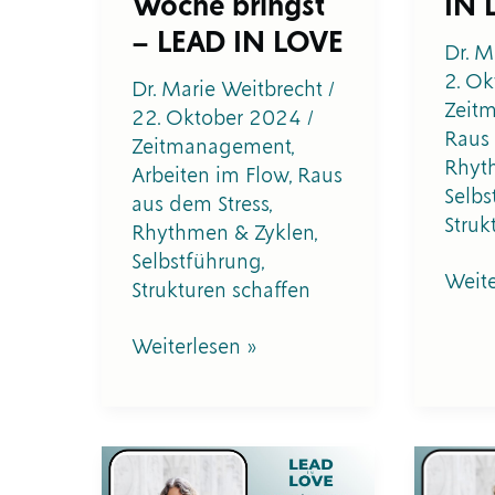
Woche bringst
IN 
– LEAD IN LOVE
Dr. M
2. O
Dr. Marie Weitbrecht
/
Zeit
22. Oktober 2024
/
Raus 
Zeitmanagement
,
Rhyt
Arbeiten im Flow
,
Raus
Selbs
aus dem Stress
,
Struk
Rhythmen & Zyklen
,
Selbstführung
,
Weite
Strukturen schaffen
Weiterlesen »
#31
#19
Deine
Das