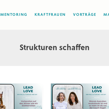
MENTORING
KRAFTFRAUEN
VORTRÄGE
M
Strukturen schaffen
#39:
reiten
Warum
Ausruhen
revolutionär
er
ist