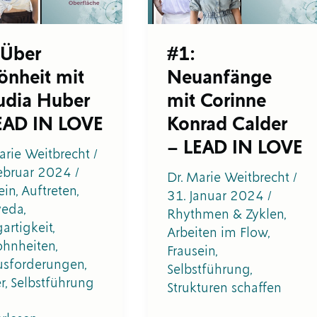
r
Calder
–
D
LEAD
 Über
#1:
IN
önheit mit
Neuanfänge
LOVE
udia Huber
mit Corinne
EAD IN LOVE
Konrad Calder
– LEAD IN LOVE
arie Weitbrecht
/
Februar 2024
/
Dr. Marie Weitbrecht
/
ein
,
Auftreten
,
31. Januar 2024
/
veda
,
Rhythmen & Zyklen
,
gartigkeit
,
Arbeiten im Flow
,
hnheiten
,
Frausein
,
usforderungen
,
Selbstführung
,
r
,
Selbstführung
Strukturen schaffen