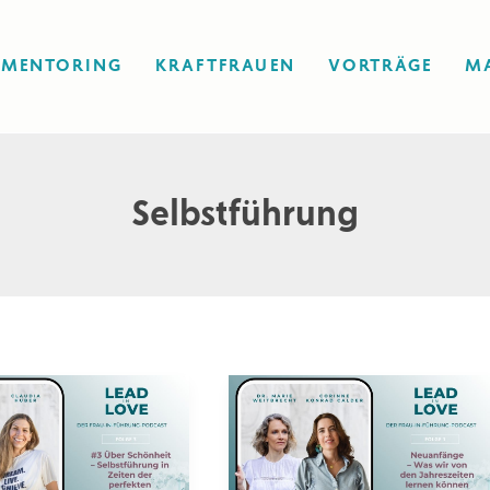
MENTORING
KRAFTFRAUEN
VORTRÄGE
M
Selbstführung
#1:
Neuanfänge
heit
mit
Corinne
ia
Konrad