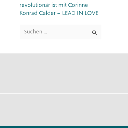
revolutionär ist mit Corinne
Konrad Calder – LEAD IN LOVE
S
u
c
h
e
n
n
a
c