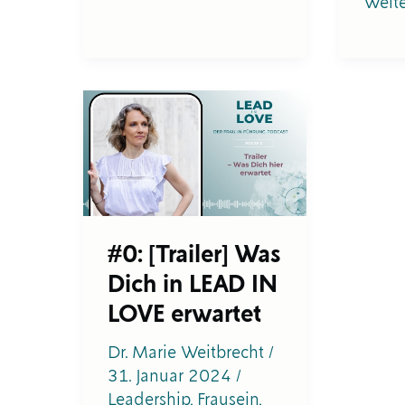
Weite
#0:
[Trailer]
Was
Dich
in
LEAD
IN
LOVE
#0: [Trailer] Was
erwartet
Dich in LEAD IN
LOVE erwartet
Dr. Marie Weitbrecht
/
31. Januar 2024
/
Leadership
,
Frausein
,