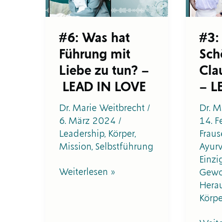
Liebe
Hube
zu
–
tun?
LEA
#6: Was hat
#3:
–
IN
Führung mit
Sch
LEAD
LOVE
IN
Liebe zu tun? –
Cla
LOVE
LEAD IN LOVE
– L
Dr. Marie Weitbrecht
/
Dr. M
6. März 2024
/
14. 
Leadership
,
Körper
,
Fraus
Mission
,
Selbstführung
Ayur
Einzi
Weiterlesen »
Gewo
Hera
Körpe