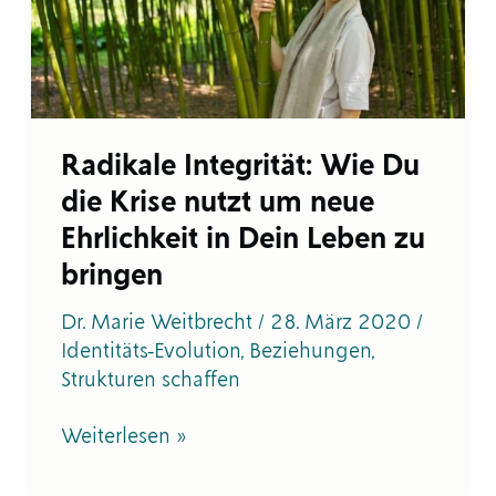
Krise
nutzt
um
neue
Ehrlichkeit
in
Radikale Integrität: Wie Du
Dein
Leben
die Krise nutzt um neue
zu
Ehrlichkeit in Dein Leben zu
bringen
bringen
Dr. Marie Weitbrecht
/
28. März 2020
/
Identitäts-Evolution
,
Beziehungen
,
Strukturen schaffen
Weiterlesen »