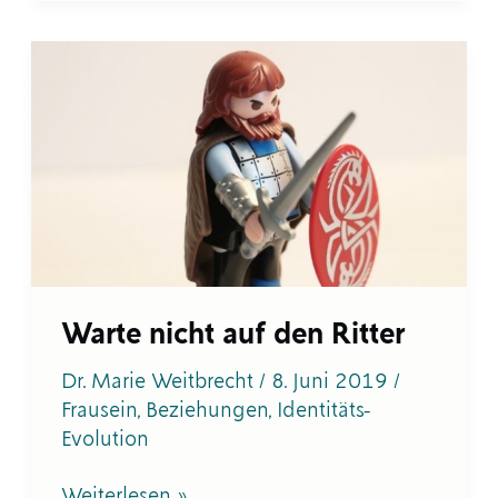
Warte
nicht
auf
den
Ritter
Warte nicht auf den Ritter
Dr. Marie Weitbrecht
/
8. Juni 2019
/
Frausein
,
Beziehungen
,
Identitäts-
Evolution
Weiterlesen »