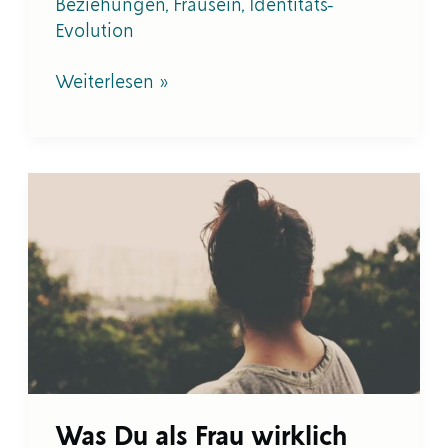
Beziehungen
,
Frausein
,
Identitäts-
Evolution
Weiterlesen »
Was
Du
als
Frau
wirklich
brauchst
Was Du als Frau wirklich