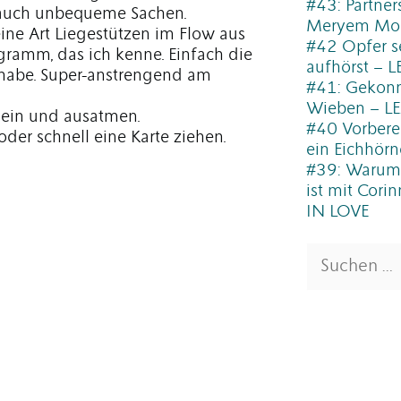
#43: Partners
 auch unbequeme Sachen.
Meryem Mol
eine Art Liegestützen im Flow aus
#42 Opfer s
gramm, das ich kenne. Einfach die
aufhörst – 
 habe. Super-anstrengend am
#41: Gekonn
Wieben – L
 ein und ausatmen.
#40 Vorbere
oder schnell eine Karte ziehen.
ein Eichhö
#39: Warum 
ist mit Cori
IN LOVE
Suchen
nach: