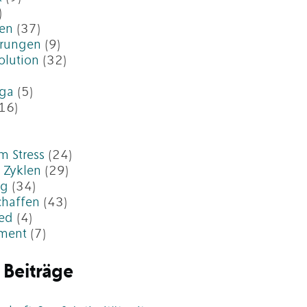
)
en
(37)
erungen
(9)
olution
(32)
oga
(5)
16)
m Stress
(24)
 Zyklen
(29)
ng
(34)
chaffen
(43)
ed
(4)
ment
(7)
 Beiträge