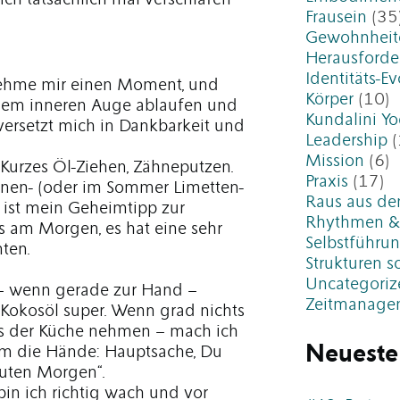
ch tatsächlich mal verschlafen
Frausein
(35
Gewohnheit
Herausford
Identitäts-Ev
h nehme mir einen Moment, und
Körper
(10)
nem inneren Auge ablaufen und
Kundalini Y
s versetzt mich in Dankbarkeit und
Leadership
(
Mission
(6)
Kurzes Öl-Ziehen, Zähneputzen.
Praxis
(17)
ronen- (oder im Sommer Limetten-
Raus aus de
z ist mein Geheimtipp zur
Rhythmen &
s am Morgen, es hat eine sehr
Selbstführu
ten.
Strukturen s
Uncategoriz
– wenn gerade zur Hand –
Zeitmanage
 Kokosöl super. Wenn grad nichts
aus der Küche nehmen – mach ich
Neueste
imm die Hände: Hauptsache, Du
Guten Morgen“.
bin ich richtig wach und vor