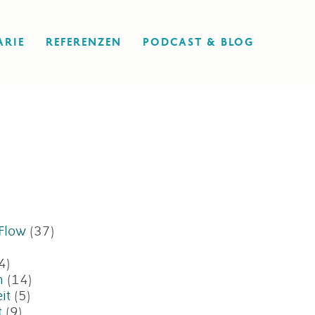
ARIE
REFERENZEN
PODCAST & BLOG
 Flow
(37)
)
4)
n
(14)
it
(5)
t
(9)