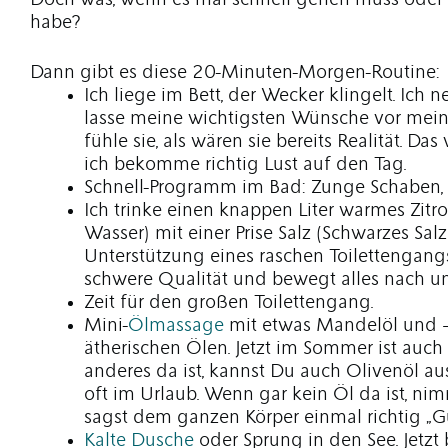
Doch was, wenn es mal schnell gehen muss oder i
habe?
Dann gibt es diese 20-Minuten-Morgen-Routine:
Ich liege im Bett, der Wecker klingelt. Ic
lasse meine wichtigsten Wünsche vor mei
fühle sie, als wären sie bereits Realität. Da
ich bekomme richtig Lust auf den Tag.
Schnell-Programm im Bad: Zunge Schaben, 
Ich trinke einen knappen Liter warmes Zit
Wasser) mit einer Prise Salz (Schwarzes Sal
Unterstützung eines raschen Toilettengang
schwere Qualität und bewegt alles nach un
Zeit für den großen Toilettengang.
Mini-
Ölmassage
mit etwas Mandelöl und 
ätherischen Ölen. Jetzt im Sommer ist auch
anderes da ist, kannst Du auch Olivenöl 
oft im Urlaub. Wenn gar kein Öl da ist, n
sagst dem ganzen Körper einmal richtig „
Kalte Dusche
oder Sprung in den See. Jetzt 