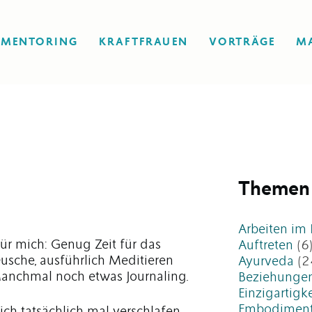
MENTORING
KRAFTFRAUEN
VORTRÄGE
M
Themen
Arbeiten im
ür mich: Genug Zeit für das
Auftreten
(6
sche, ausführlich Meditieren
Ayurveda
(2
Manchmal noch etwas Journaling.
Beziehunge
Einzigartigke
Embodimen