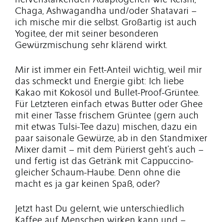
nervenstärkenden Adaptogenen wie Reishi,
Chaga, Ashwagandha und/oder Shatavari –
ich mische mir die selbst. Großartig ist auch
Yogitee, der mit seiner besonderen
Gewürzmischung sehr klärend wirkt.
Mir ist immer ein Fett-Anteil wichtig, weil mir
das schmeckt und Energie gibt: Ich liebe
Kakao mit Kokosöl und Bullet-Proof-Grüntee.
Für Letzteren einfach etwas Butter oder Ghee
mit einer Tasse frischem Grüntee (gern auch
mit etwas Tulsi-Tee dazu) mischen, dazu ein
paar saisonale Gewürze, ab in den Standmixer
Mixer damit – mit dem Pürierst geht’s auch –
und fertig ist das Getränk mit Cappuccino-
gleicher Schaum-Haube. Denn ohne die
macht es ja gar keinen Spaß, oder?
Jetzt hast Du gelernt, wie unterschiedlich
Kaffee auf Menschen wirken kann und –